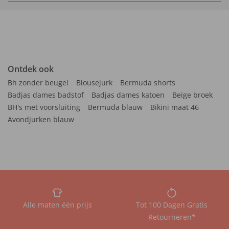
Ontdek ook
Bh zonder beugel
Blousejurk
Bermuda shorts
Badjas dames badstof
Badjas dames katoen
Beige broek
BH's met voorsluiting
Bermuda blauw
Bikini maat 46
Avondjurken blauw
Alle maten één prijs
Tot 100 Dagen Gratis
Retourneren*