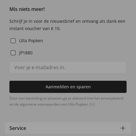
Mis niets meer!
Schrijf je in voor de nieuwsbrief en ontvang als dank een
instant voucher van € 10.
Ulla Popken
JP1880
Aanmelden en sparen
Door een bestelling te plaatsen ga je akkoord met het privacybeleid
en de algemene voorwaarden van Ulla Popken.
[+]
Service