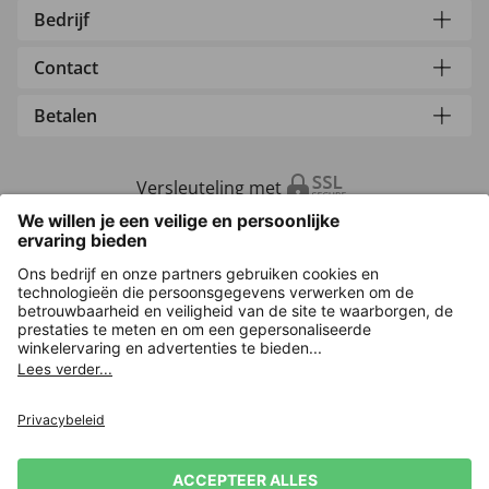
Bedrijf
Contact
Betalen
Versleuteling met
Overige webwinkels
Nederland
Privacy
Verkoopvoorwaarden
Herroeping indienen