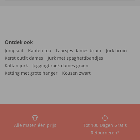
Ontdek ook
Jumpsuit
Kanten top
Laarsjes dames bruin
Jurk bruin
Kerst outfit dames
Jurk met spaghettibandjes
Kaftan jurk
Joggingbroek dames groen
Ketting met grote hanger
Kousen zwart
Alle maten één prijs
Tot 100 Dagen Gratis
Retourneren*