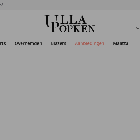
n*
Aa
rts
Overhemden
Blazers
Aanbiedingen
Maattabel