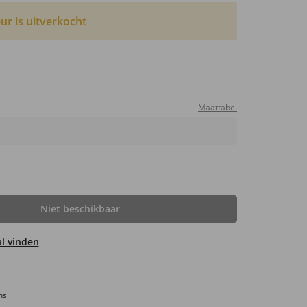
ur is uitverkocht
Maattabel
Niet beschikbaar
aal vinden
ns