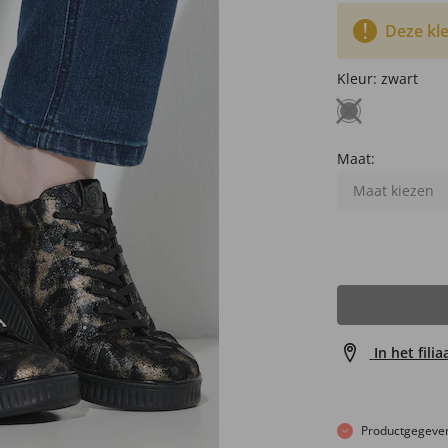
Deze kle
Kleur:
zwart
Maat:
Maat kiezen
In het fili
Productgegeve