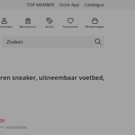
TOP MEMBER
Onze App
Catalogus
nmelden
Bestelkaart
Acties
Favorieten
Winkelwagen
ren sneaker, uitneembaar voetbed,
99
xcl.
verzendkosten