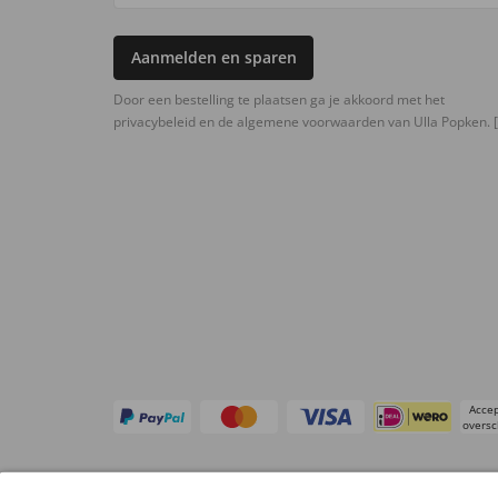
Aanmelden en sparen
Door een bestelling te plaatsen ga je akkoord met het
privacybeleid en de algemene voorwaarden van Ulla Popken.
[
Accep
oversc
Overige webwinkels