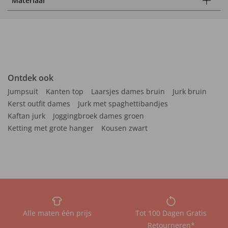
Materiaal
Ontdek ook
Jumpsuit
Kanten top
Laarsjes dames bruin
Jurk bruin
Kerst outfit dames
Jurk met spaghettibandjes
Kaftan jurk
Joggingbroek dames groen
Ketting met grote hanger
Kousen zwart
Alle maten één prijs
Tot 100 Dagen Gratis
Retourneren*