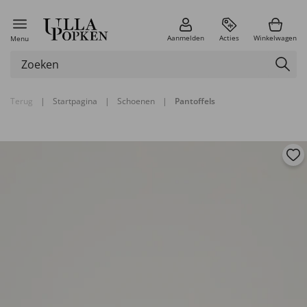
Aanmelden
Acties
Winkelwagen
Menu
Terug
|
Startpagina
|
Schoenen
|
Pantoffels