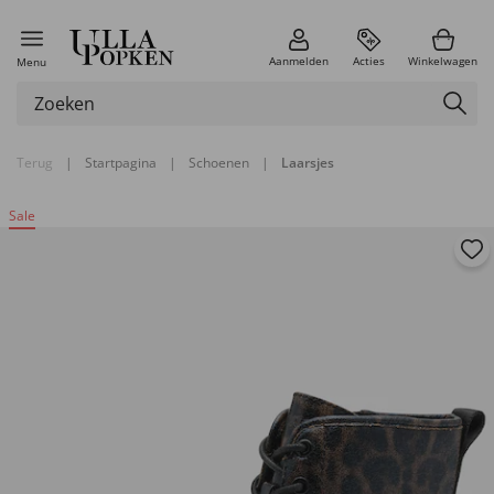
Aanmelden
Acties
Winkelwagen
Menu
Terug
|
Startpagina
|
Schoenen
|
Laarsjes
Sale