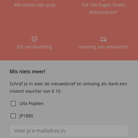
Alle maten één prijs
Tot 100 Dagen Gratis
Retourneren*
SSL versleuteling
Levering aan wensadres
Mis niets meer!
Schrijf je in voor de nieuwsbrief en ontvang als dank een
instant voucher van € 10.
Ulla Popken
JP1880