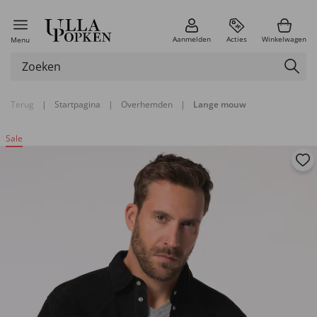
Aanmelden
Acties
Winkelwagen
Menu
Terug
|
Startpagina
|
Overhemden
|
Lange mouw
Sale