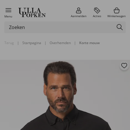
Aanmelden
Acties
Winkelwagen
Menu
Terug
|
Startpagina
|
Overhemden
|
Korte mouw