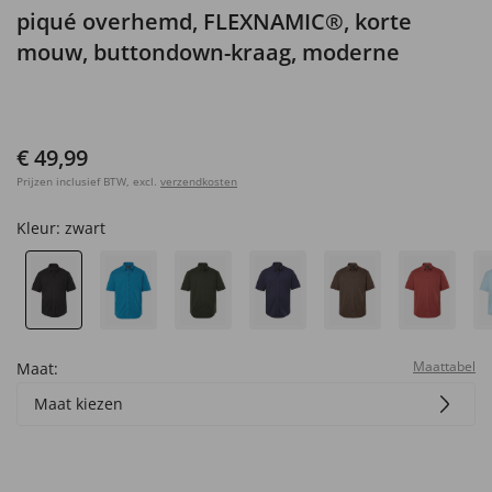
piqué overhemd, FLEXNAMIC®, korte
mouw, buttondown-kraag, moderne
pasvorm, tot 8XL
€ 49,99
Prijzen inclusief BTW, excl.
verzendkosten
Kleur:
zwart
Maattabel
Maat:
Maat kiezen