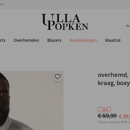
n*
Aa
rts
Overhemden
Blazers
Aanbiedingen
Maattabel
overhemd, 
kraag, boxy 
- 50%
€ 59,99
€ 29,
Prijzen inclusief BTW, e