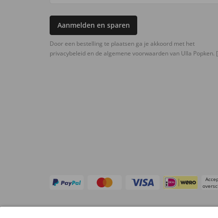
Aanmelden en sparen
Door een bestelling te plaatsen ga je akkoord met het
privacybeleid en de algemene voorwaarden van Ulla Popken.
[
Accep
oversc
Overige webwinkels