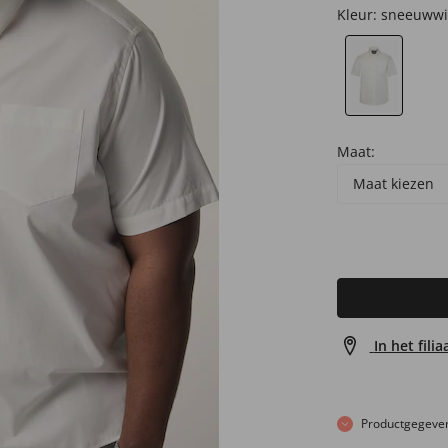
Kleur:
sneeuwwi
Maat:
Maat kiezen
In het fili
Productgegeve