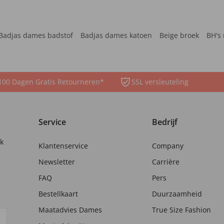
Badjas dames badstof
Badjas dames katoen
Beige broek
BH's 
100 Dagen Gratis Retourneren*
SSL versleuteling
Service
Bedrijf
nk
Klantenservice
Company
Newsletter
Carrière
FAQ
Pers
Bestellkaart
Duurzaamheid
Maatadvies Dames
True Size Fashion