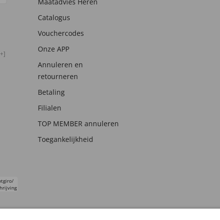
Maatadvies Heren
Catalogus
Vouchercodes
Onze APP
+]
Annuleren en
retourneren
Betaling
Filialen
TOP MEMBER annuleren
Toegankelijkheid
tgiro/
hrijving