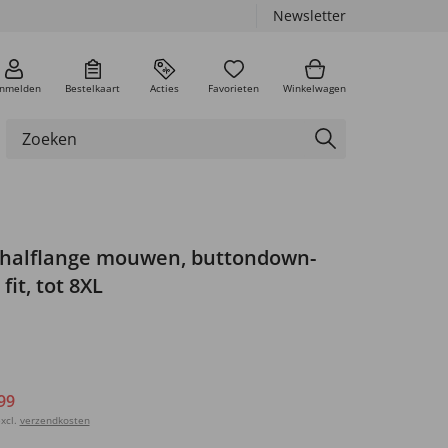
Newsletter
nmelden
Bestelkaart
Acties
Favorieten
Winkelwagen
halflange mouwen, buttondown-
fit, tot 8XL
99
xcl.
verzendkosten