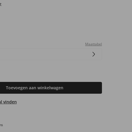
t
Maattabel
Toevoegen aan winkelwagen
aal vinden
ns