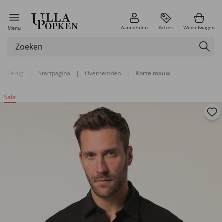
Aanmelden
Acties
Winkelwagen
Menu
Terug
|
Startpagina
|
Overhemden
|
Korte mouw
Sale