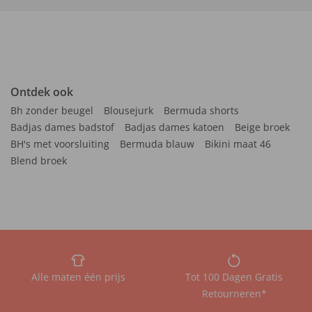
Ontdek ook
Bh zonder beugel
Blousejurk
Bermuda shorts
Badjas dames badstof
Badjas dames katoen
Beige broek
BH's met voorsluiting
Bermuda blauw
Bikini maat 46
Blend broek
Alle maten één prijs
Tot 100 Dagen Gratis
Retourneren*