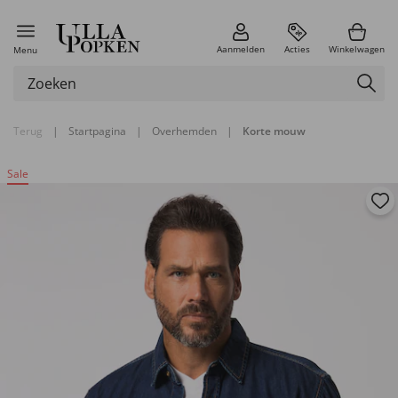
Aanmelden
Acties
Winkelwagen
Menu
Terug
|
Startpagina
|
Overhemden
|
Korte mouw
Sale