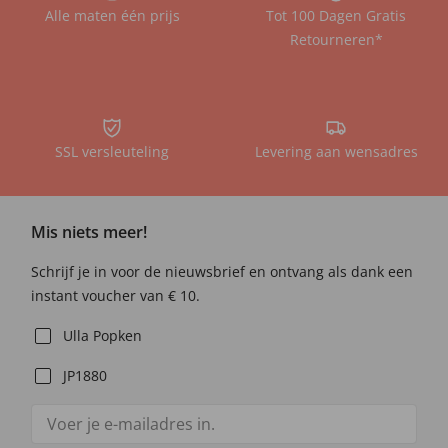
Alle maten één prijs
Tot 100 Dagen Gratis
Retourneren*
SSL versleuteling
Levering aan wensadres
Mis niets meer!
Schrijf je in voor de nieuwsbrief en ontvang als dank een
instant voucher van € 10.
Ulla Popken
JP1880