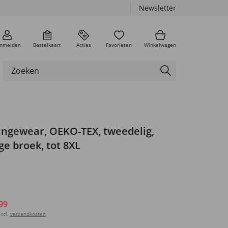
Newsletter
nmelden
Bestelkaart
Acties
Favorieten
Winkelwagen
ungewear, OEKO-TEX, tweedelig,
ge broek, tot 8XL
99
xcl.
verzendkosten