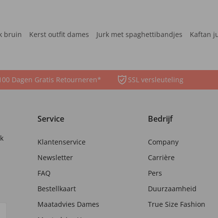
k bruin
Kerst outfit dames
Jurk met spaghettibandjes
Kaftan j
100 Dagen Gratis Retourneren*
SSL versleuteling
Service
Bedrijf
nk
Klantenservice
Company
Newsletter
Carrière
FAQ
Pers
Bestellkaart
Duurzaamheid
Maatadvies Dames
True Size Fashion