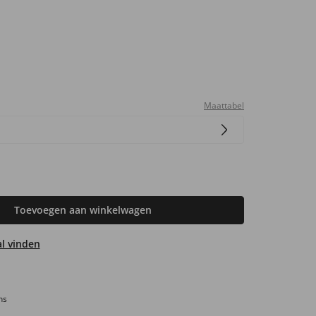
Maattabel
Toevoegen aan winkelwagen
aal vinden
ns