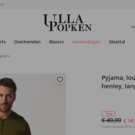
n*
Aa
rts
Overhemden
Blazers
Aanbiedingen
Maattabel
jama's
Pyjama, lo
henley, lan
- 70%
€ 49,99
€ 14,
Prijzen inclusief BTW, e