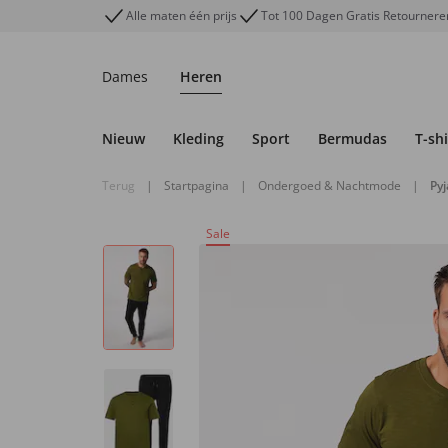
Alle maten één prijs
Tot 100 Dagen Gratis Retournere
Dames
Heren
Nieuw
Kleding
Sport
Bermudas
T-shi
Terug
|
Startpagina
|
Ondergoed & Nachtmode
|
Py
Sale