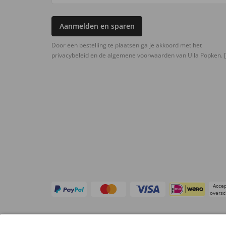
Aanmelden en sparen
Door een bestelling te plaatsen ga je akkoord met het
privacybeleid en de algemene voorwaarden van Ulla Popken.
[
Accep
oversc
Overige webwinkels