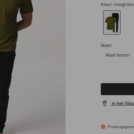
Kleur:
mosgroen
Maat:
Maat kiezen
In het fili
Productgegeve