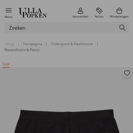
Aanmelden
Acties
Winkelwagen
Menu
Terug
|
Startpagina
|
Ondergoed & Nachtmode
|
Boxershorts & Pants
Sale