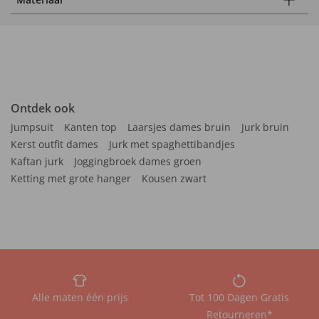
Ontdek ook
Jumpsuit
Kanten top
Laarsjes dames bruin
Jurk bruin
Kerst outfit dames
Jurk met spaghettibandjes
Kaftan jurk
Joggingbroek dames groen
Ketting met grote hanger
Kousen zwart
Alle maten één prijs
Tot 100 Dagen Gratis
Retourneren*