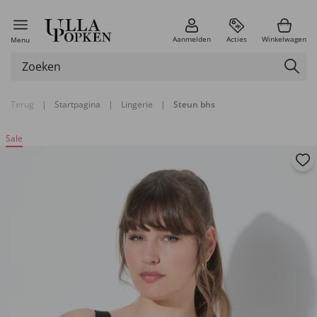
Aanmelden
Acties
Winkelwagen
Menu
Terug
|
Startpagina
|
Lingerie
|
Steun bhs
Sale