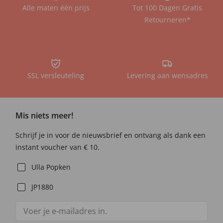
Alle maten één prijs
Tot 100 Dagen Gratis
Retourneren*
SSL versleuteling
Levering aan wensadres
Mis niets meer!
Schrijf je in voor de nieuwsbrief en ontvang als dank een
instant voucher van € 10.
Ulla Popken
JP1880