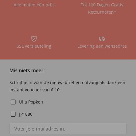
Alle maten één prijs
Tot 100 Dagen Gratis
Retourneren*
SSL versleuteling
Levering aan wensadres
Mis niets meer!
Schrijf je in voor de nieuwsbrief en ontvang als dank een
instant voucher van € 10.
Ulla Popken
JP1880