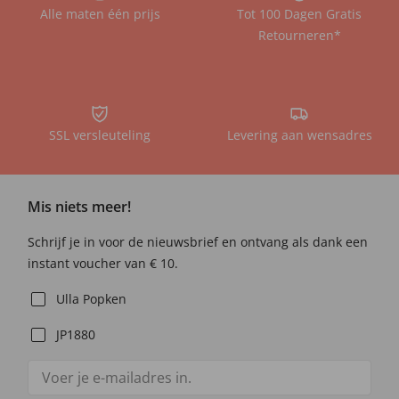
Alle maten één prijs
Tot 100 Dagen Gratis
Retourneren*
SSL versleuteling
Levering aan wensadres
Mis niets meer!
Schrijf je in voor de nieuwsbrief en ontvang als dank een
instant voucher van € 10.
Ulla Popken
JP1880