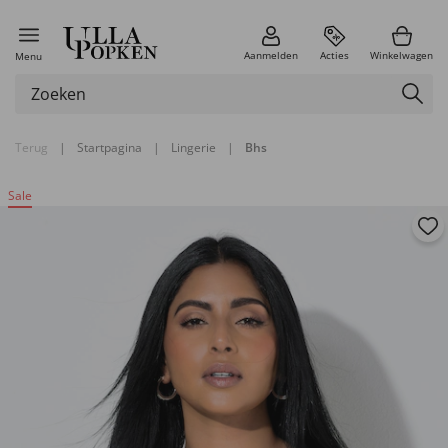
Aanmelden
Acties
Winkelwagen
Menu
Terug
|
Startpagina
|
Lingerie
|
Bhs
Sale