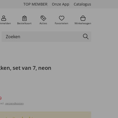
TOP MEMBER
Onze App
Catalogus
nmelden
Bestelkaart
Acties
Favorieten
Winkelwagen
ken, set van 7, neon
9
xcl.
verzendkosten