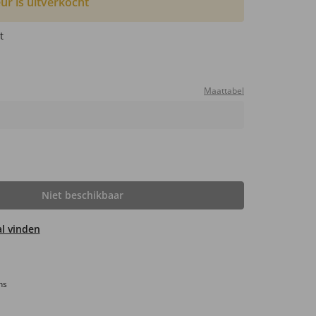
ur is uitverkocht
t
Maattabel
Niet beschikbaar
aal vinden
ns