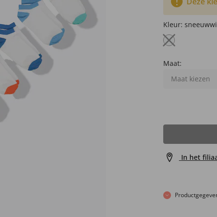
Deze kle
Kleur:
sneeuwwi
Maat:
Maat kiezen
In het fili
Productgegeve