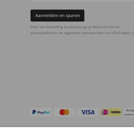
Aanmelden en sparen
Door een bestelling te plaatsen ga je akkoord met het
privacybeleid en de algemene voorwaarden van Ulla Popken.
[
Accep
oversc
Overige webwinkels