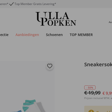
neren*
Top Member Gratis Levering*
Aa
lectie
Aanbiedingen
Schoenen
TOP MEMBER
Sneakersok
- 50%
€ 19,99
€ 9,9
Prijzen inclusief BTW, e