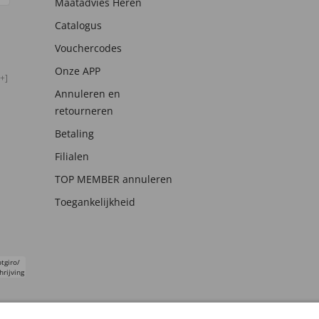
Maatadvies Heren
Catalogus
Vouchercodes
Onze APP
+]
Annuleren en
retourneren
Betaling
Filialen
TOP MEMBER annuleren
Toegankelijkheid
tgiro/
hrijving