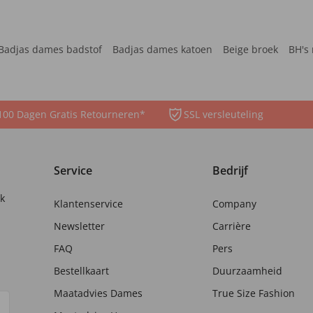
Badjas dames badstof
Badjas dames katoen
Beige broek
BH's 
100 Dagen Gratis Retourneren*
SSL versleuteling
Service
Bedrijf
nk
Klantenservice
Company
Newsletter
Carrière
FAQ
Pers
Bestellkaart
Duurzaamheid
Maatadvies Dames
True Size Fashion