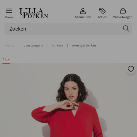
Aanmelden
Acties
Winkelwagen
Menu
Terug
|
Startpagina
|
Jurken
|
overige Jurken
Sale