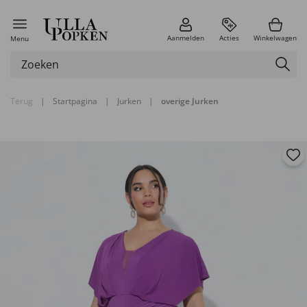
Aanmelden
Acties
Winkelwagen
Menu
Terug
|
Startpagina
|
Jurken
|
overige Jurken