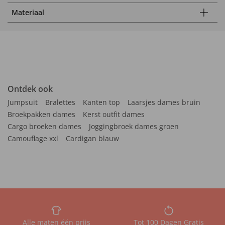
Materiaal
Ontdek ook
Jumpsuit
Bralettes
Kanten top
Laarsjes dames bruin
Broekpakken dames
Kerst outfit dames
Cargo broeken dames
Joggingbroek dames groen
Camouflage xxl
Cardigan blauw
Alle maten één prijs
Tot 100 Dagen Gratis