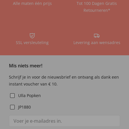
Alle maten één prijs
Tot 100 Dagen Gratis
Retourneren*
SSL versleuteling
Levering aan wensadres
Mis niets meer!
Schrijf je in voor de nieuwsbrief en ontvang als dank een
instant voucher van € 10.
Ulla Popken
JP1880