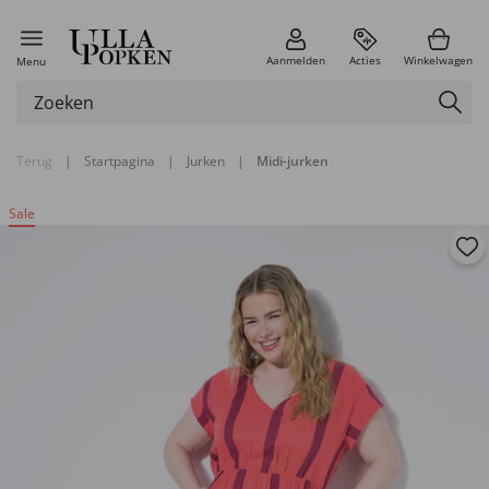
Aanmelden
Acties
Winkelwagen
Menu
Terug
|
Startpagina
|
Jurken
|
Midi-jurken
Sale