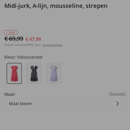
Midi-jurk, A-lijn, mousseline, strepen
- 31%
€ 69,99
€ 47,99
Prijzen inclusief BTW, excl.
verzendkosten
Kleur:
hibiscusrood
Maattabel
Maat:
Maat kiezen