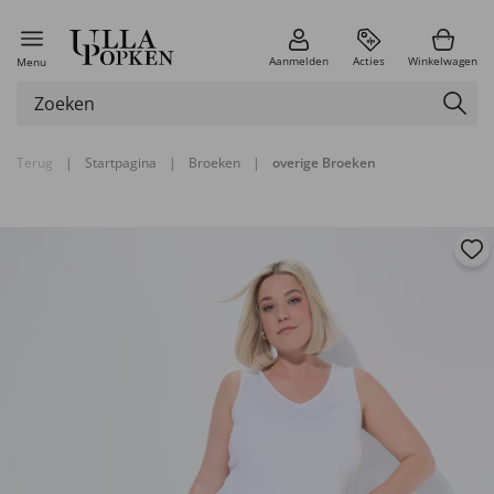
Aanmelden
Acties
Winkelwagen
Menu
Terug
|
Startpagina
|
Broeken
|
overige Broeken