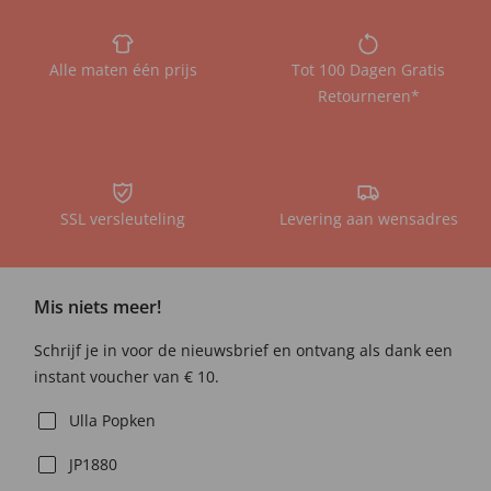
Alle maten één prijs
Tot 100 Dagen Gratis
Retourneren*
SSL versleuteling
Levering aan wensadres
Mis niets meer!
Schrijf je in voor de nieuwsbrief en ontvang als dank een
instant voucher van € 10.
Ulla Popken
JP1880