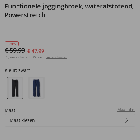
Functionele joggingbroek, waterafstotend,
Powerstretch
- 20%
€ 59,99
€ 47,99
Prijzen inclusief BTW, excl.
verzendkosten
Kleur:
zwart
Maattabel
Maat:
Maat kiezen