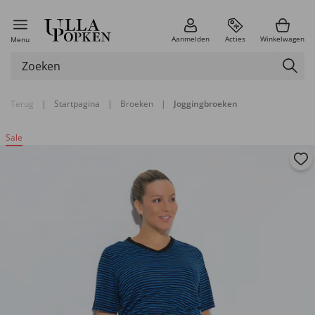
Aanmelden
Acties
Winkelwagen
Menu
Terug
|
Startpagina
|
Broeken
|
Joggingbroeken
Sale