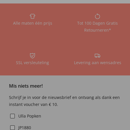
Alle maten één prijs
Tot 100 Dagen Gratis
Retourneren*
SSL versleuteling
Levering aan wensadres
Mis niets meer!
Schrijf je in voor de nieuwsbrief en ontvang als dank een
instant voucher van € 10.
Ulla Popken
JP1880