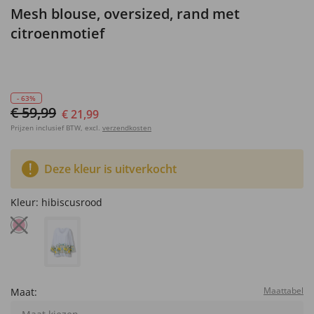
Mesh blouse, oversized, rand met
citroenmotief
- 63%
€ 59,99
€ 21,99
Prijzen inclusief BTW, excl.
verzendkosten
Deze kleur is uitverkocht
Kleur:
hibiscusrood
Maattabel
Maat: