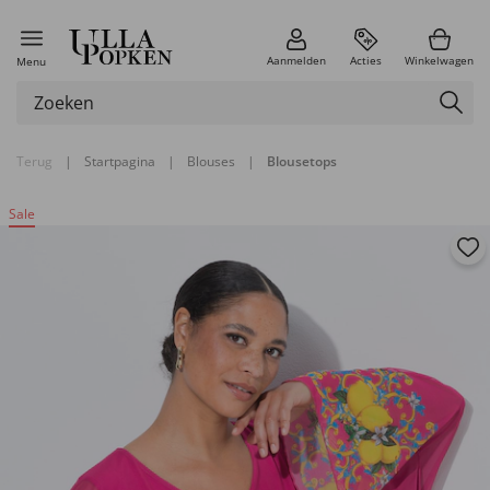
Aanmelden
Acties
Winkelwagen
Menu
Terug
|
Startpagina
|
Blouses
|
Blousetops
Sale