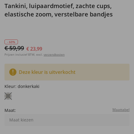
Tankini, luipaardmotief, zachte cups,
elastische zoom, verstelbare bandjes
- 60%
€ 59,99
€ 23,99
Prijzen inclusief BTW, excl.
verzendkosten
Deze kleur is uitverkocht
Kleur:
donkerkaki
Maattabel
Maat:
Maat kiezen