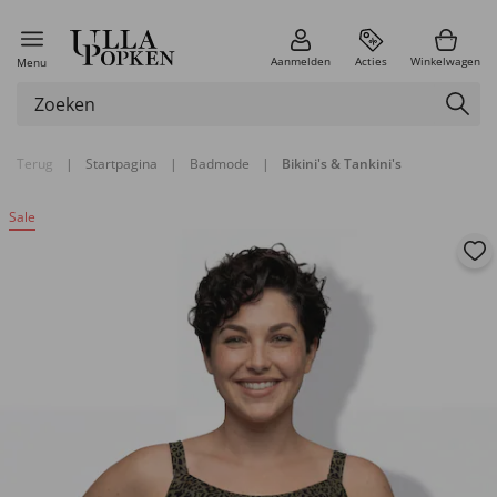
Aanmelden
Acties
Winkelwagen
Menu
Terug
|
Startpagina
|
Badmode
|
Bikini's & Tankini's
Sale