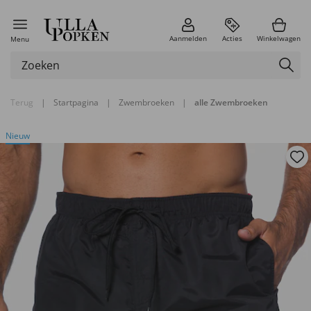
Aanmelden
Acties
Winkelwagen
Menu
Terug
|
Startpagina
|
Zwembroeken
|
alle Zwembroeken
Nieuw