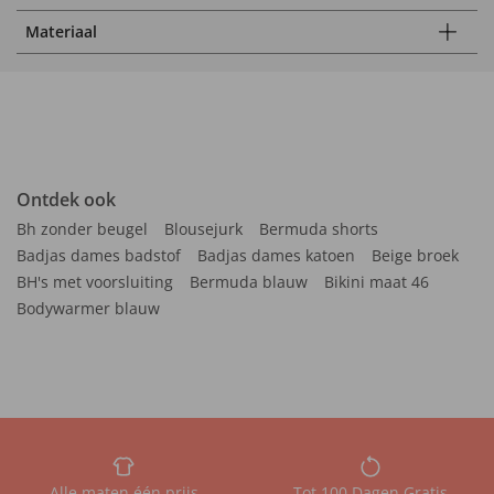
Materiaal
Ontdek ook
Bh zonder beugel
Blousejurk
Bermuda shorts
Badjas dames badstof
Badjas dames katoen
Beige broek
BH's met voorsluiting
Bermuda blauw
Bikini maat 46
Bodywarmer blauw
Alle maten één prijs
Tot 100 Dagen Gratis