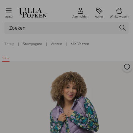
Aanmelden
Acties
Winkelwagen
Menu
Terug
|
Startpagina
|
Vesten
|
alle Vesten
Sale