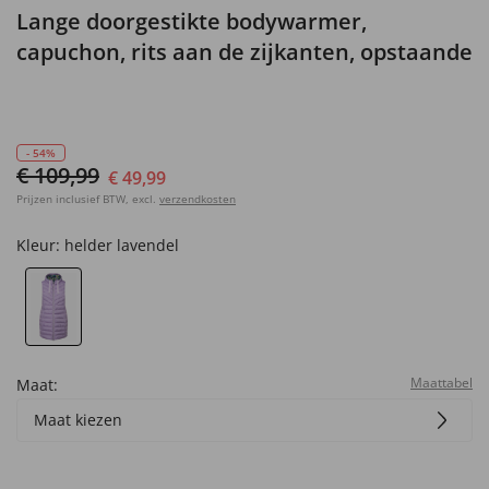
Lange doorgestikte bodywarmer,
capuchon, rits aan de zijkanten, opstaande
kraag
- 54%
€ 109,99
€ 49,99
Prijzen inclusief BTW, excl.
verzendkosten
Kleur:
helder lavendel
Maattabel
Maat:
Maat kiezen