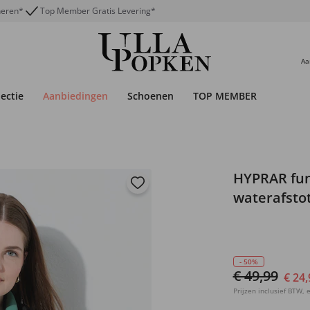
neren*
Top Member Gratis Levering*
Aa
lectie
Aanbiedingen
Schoenen
TOP MEMBER
HYPRAR fun
waterafsto
- 50%
€ 49,99
€ 24,
Prijzen inclusief BTW, e