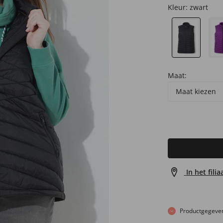
Kleur:
zwart
Maat:
Maat kiezen
In het fili
Productgegeve