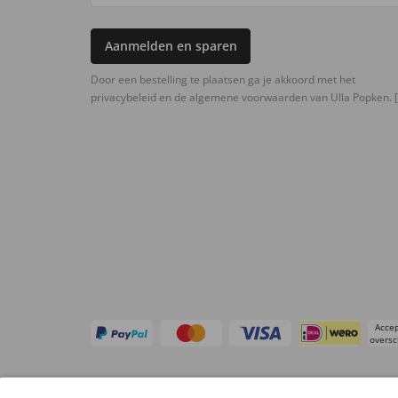
Aanmelden en sparen
Door een bestelling te plaatsen ga je akkoord met het
privacybeleid en de algemene voorwaarden van Ulla Popken.
[
Accep
oversc
Overige webwinkels