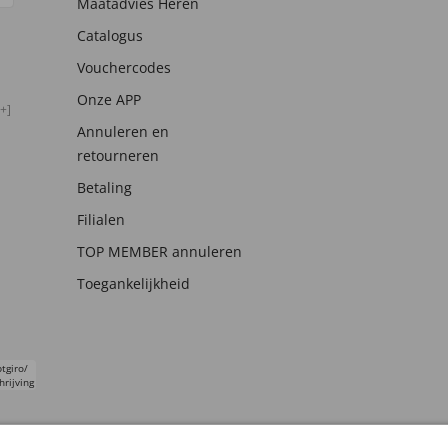
Maatadvies Heren
Catalogus
Vouchercodes
Onze APP
+]
Annuleren en
retourneren
Betaling
Filialen
TOP MEMBER annuleren
Toegankelijkheid
tgiro/
hrijving