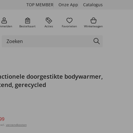
TOP MEMBER
Onze App
Catalogus
nmelden
Bestelkaart
Acties
Favorieten
Winkelwagen
ctionele doorgestikte bodywarmer,
tend, gerecycled
99
xcl.
verzendkosten