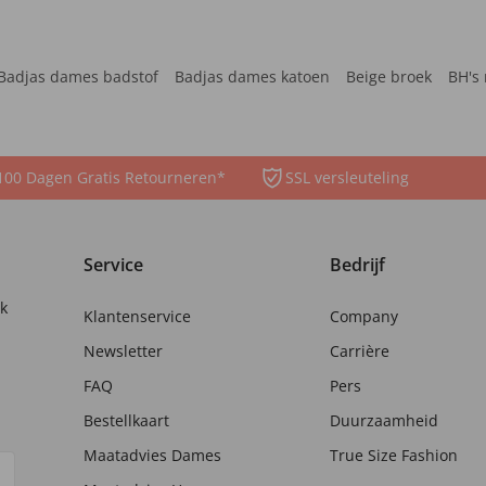
Badjas dames badstof
Badjas dames katoen
Beige broek
BH's 
100 Dagen Gratis Retourneren*
SSL versleuteling
Service
Bedrijf
nk
Klantenservice
Company
Newsletter
Carrière
FAQ
Pers
Bestellkaart
Duurzaamheid
Maatadvies Dames
True Size Fashion