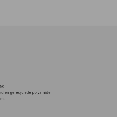
zak
rd en gerecyclede polyamide
cm.