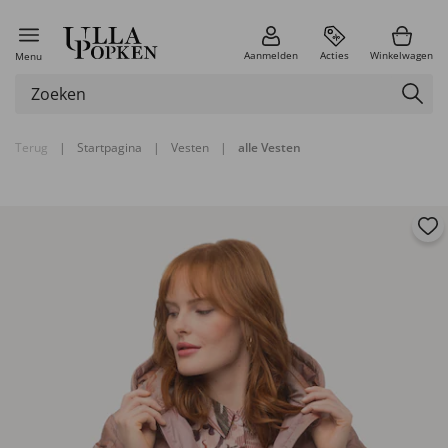
Aanmelden
Acties
Winkelwagen
Menu
Terug
|
Startpagina
|
Vesten
|
alle Vesten