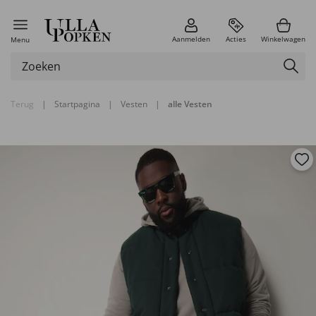
Aanmelden
Acties
Winkelwagen
Menu
Terug
|
Startpagina
|
Vesten
|
alle Vesten