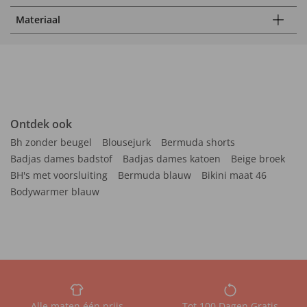
Materiaal
Ontdek ook
Bh zonder beugel
Blousejurk
Bermuda shorts
Badjas dames badstof
Badjas dames katoen
Beige broek
BH's met voorsluiting
Bermuda blauw
Bikini maat 46
Bodywarmer blauw
Alle maten één prijs
Tot 100 Dagen Gratis