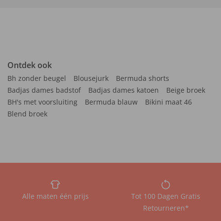
Ontdek ook
Bh zonder beugel
Blousejurk
Bermuda shorts
Badjas dames badstof
Badjas dames katoen
Beige broek
BH's met voorsluiting
Bermuda blauw
Bikini maat 46
Blend broek
Alle maten één prijs
Tot 100 Dagen Gratis
Retourneren*