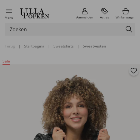
Aanmelden
Acties
Winkelwagen
Menu
Terug
|
Startpagina
|
Sweatshirts
|
Sweatvesten
Sale