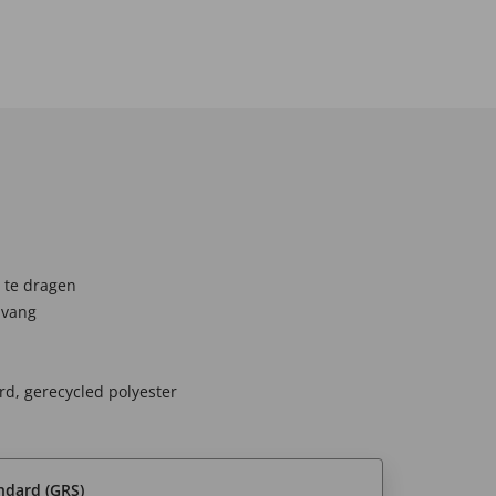
 te dragen
dvang
d, gerecycled polyester
ndard (GRS)