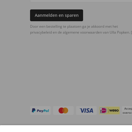
Aanmelden en sparen
Door een bestelling te plaatsen ga je akkoord met het
privacybeleid en de algemene voorwaarden van Ulla Popken.
[
Accep
oversc
Overige webwinkels