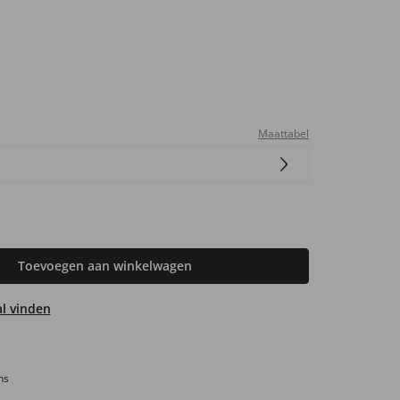
Maattabel
Toevoegen aan winkelwagen
aal vinden
ns