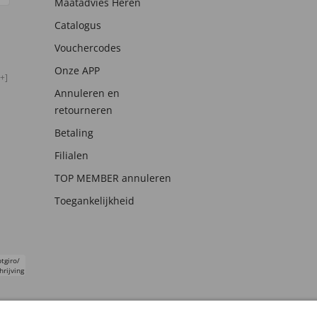
Maatadvies Heren
Catalogus
Vouchercodes
Onze APP
+]
Annuleren en
retourneren
Betaling
Filialen
TOP MEMBER annuleren
Toegankelijkheid
tgiro/
hrijving