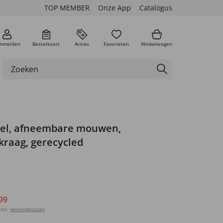
TOP MEMBER
Onze App
Catalogus
nmelden
Bestelkaart
Acties
Favorieten
Winkelwagen
tel, afneembare mouwen,
kraag, gerecycled
99
xcl.
verzendkosten