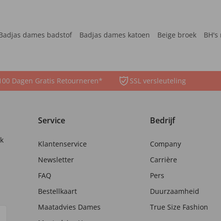
Badjas dames badstof
Badjas dames katoen
Beige broek
BH's 
100 Dagen Gratis Retourneren*
SSL versleuteling
Service
Bedrijf
nk
Klantenservice
Company
Newsletter
Carrière
FAQ
Pers
Bestellkaart
Duurzaamheid
Maatadvies Dames
True Size Fashion