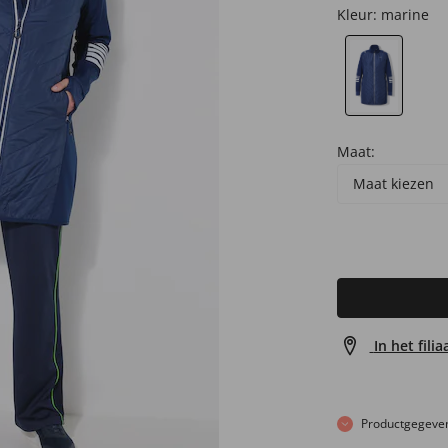
Kleur:
marine
Maat:
Maat kiezen
In het fili
Productgegeve