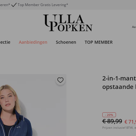
neren*
Top Member Gratis Levering*
Aa
lectie
Aanbiedingen
Schoenen
TOP MEMBER
2-in-1-man
opstaande 
- 20%
€ 89,99
€ 71,
Prijzen inclusief BTW, e