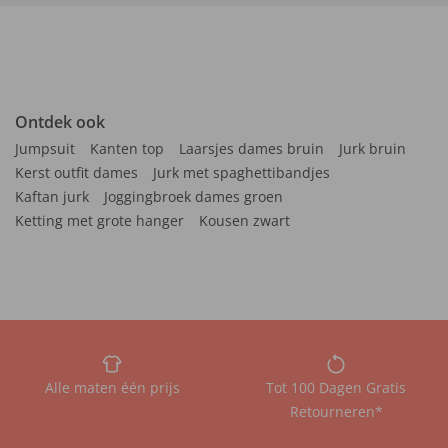
Ontdek ook
Jumpsuit
Kanten top
Laarsjes dames bruin
Jurk bruin
Kerst outfit dames
Jurk met spaghettibandjes
Kaftan jurk
Joggingbroek dames groen
Ketting met grote hanger
Kousen zwart
Alle maten één prijs
Tot 100 Dagen Gratis
Retourneren*