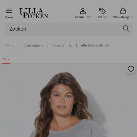
Aanmelden
Acties
Winkelwagen
Menu
Terug
|
Startpagina
|
Sweatshirts
|
alle Sweatshirts
Sale