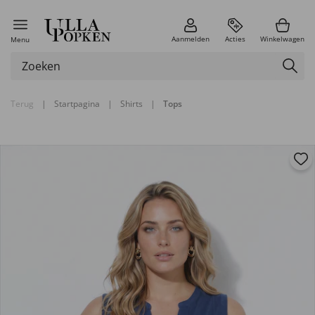
Aanmelden
Acties
Winkelwagen
Menu
Terug
|
Startpagina
|
Shirts
|
Tops