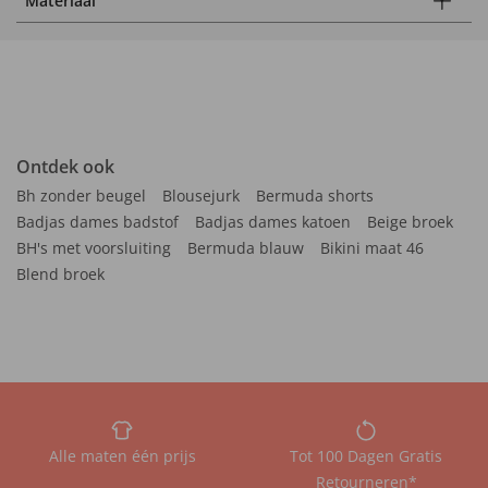
Materiaal
Ontdek ook
Bh zonder beugel
Blousejurk
Bermuda shorts
Badjas dames badstof
Badjas dames katoen
Beige broek
BH's met voorsluiting
Bermuda blauw
Bikini maat 46
Blend broek
Alle maten één prijs
Tot 100 Dagen Gratis
Retourneren*