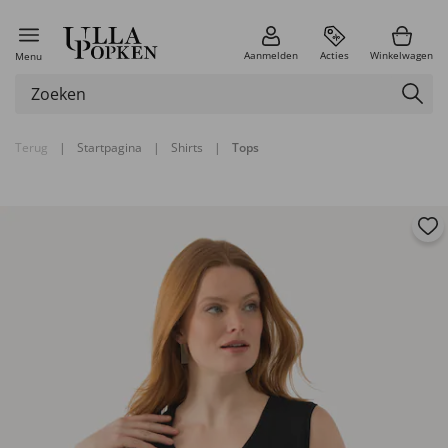
Aanmelden
Acties
Winkelwagen
Menu
Terug
|
Startpagina
|
Shirts
|
Tops