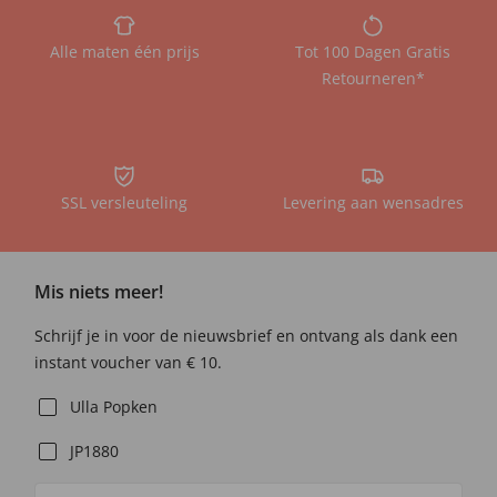
Alle maten één prijs
Tot 100 Dagen Gratis
Retourneren*
SSL versleuteling
Levering aan wensadres
Mis niets meer!
Schrijf je in voor de nieuwsbrief en ontvang als dank een
instant voucher van € 10.
Ulla Popken
JP1880