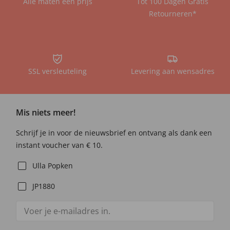
Alle maten één prijs
Tot 100 Dagen Gratis
Retourneren*
SSL versleuteling
Levering aan wensadres
Mis niets meer!
Schrijf je in voor de nieuwsbrief en ontvang als dank een
instant voucher van € 10.
Ulla Popken
JP1880