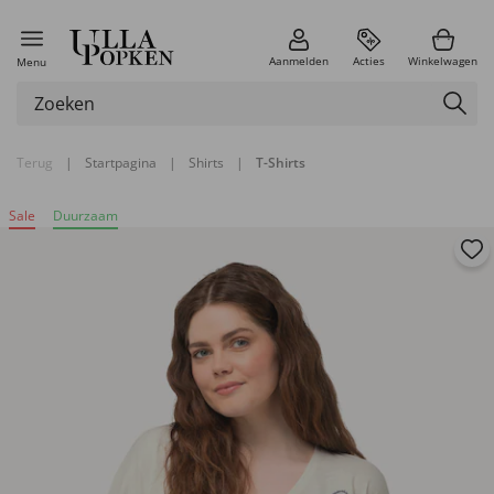
Aanmelden
Acties
Winkelwagen
Menu
Terug
|
Startpagina
|
Shirts
|
T-Shirts
Sale
Duurzaam