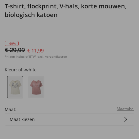
T-shirt, flockprint, V-hals, korte mouwen,
biologisch katoen
- 60%
€ 29,99
€ 11,99
Prijzen inclusief BTW, excl.
verzendkosten
Kleur:
off-white
Maattabel
Maat:
Maat kiezen