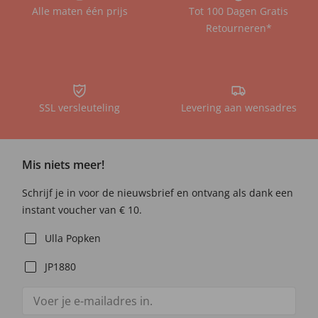
Alle maten één prijs
Tot 100 Dagen Gratis
Retourneren*
SSL versleuteling
Levering aan wensadres
Mis niets meer!
Schrijf je in voor de nieuwsbrief en ontvang als dank een
instant voucher van € 10.
Ulla Popken
JP1880