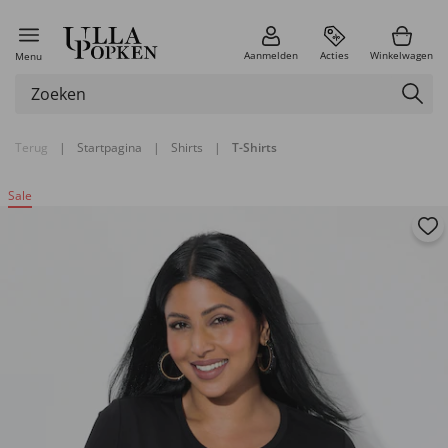
Aanmelden
Acties
Winkelwagen
Menu
Terug
|
Startpagina
|
Shirts
|
T-Shirts
Sale