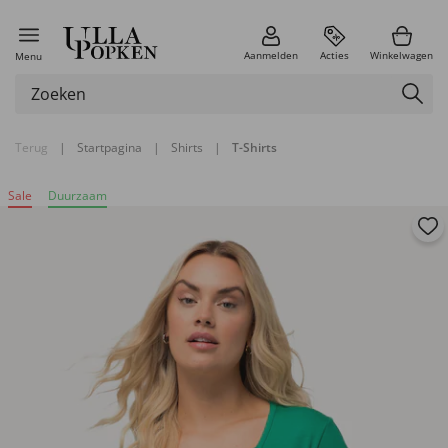
Aanmelden
Acties
Winkelwagen
Menu
Terug
|
Startpagina
|
Shirts
|
T-Shirts
Sale
Duurzaam