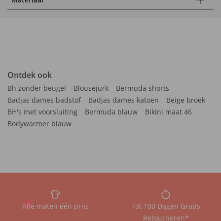
Ontdek ook
Bh zonder beugel
Blousejurk
Bermuda shorts
Badjas dames badstof
Badjas dames katoen
Beige broek
BH's met voorsluiting
Bermuda blauw
Bikini maat 46
Bodywarmer blauw
Alle maten één prijs
Tot 100 Dagen Gratis
Retourneren*