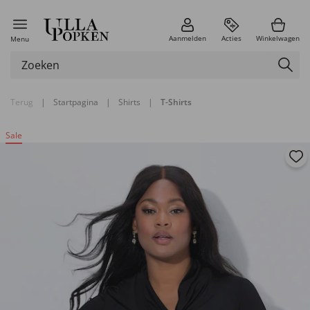
Aanmelden
Acties
Winkelwagen
Menu
Terug
|
Startpagina
|
Shirts
|
T-Shirts
Sale