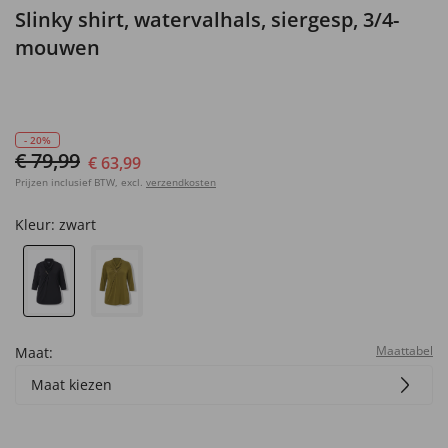
Slinky shirt, watervalhals, siergesp, 3/4-
mouwen
- 20%
€ 79,99
€ 63,99
Prijzen inclusief BTW, excl.
verzendkosten
Kleur:
zwart
Maattabel
Maat:
Maat kiezen