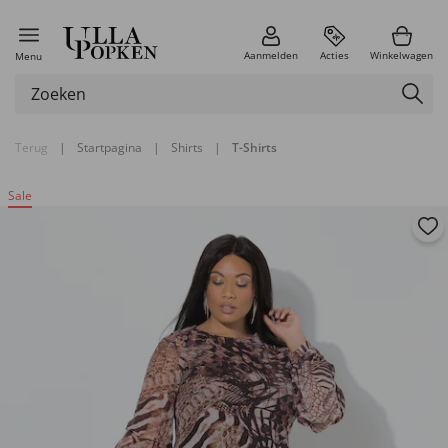
Aanmelden
Acties
Winkelwagen
Menu
Terug
|
Startpagina
|
Shirts
|
T-Shirts
Sale