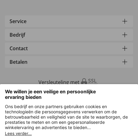
Service
Bedrijf
Contact
Betalen
Versleuteling met
Overige webwinkels
Nederland