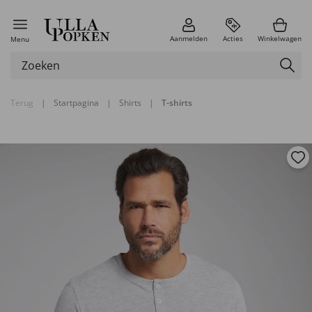
Aanmelden
Acties
Winkelwagen
Menu
Terug
|
Startpagina
|
Shirts
|
T-shirts