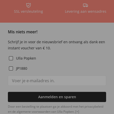
SSL versleuteling
Levering aan wensadres
Mis niets meer!
Schrijf je in voor de nieuwsbrief en ontvang als dank een
instant voucher van € 10.
Ulla Popken
JP1880
Aanmelden en sparen
Door een bestelling te plaatsen ga je akkoord met het privacybeleid
en de algemene voorwaarden van Ulla Popken.
[+]