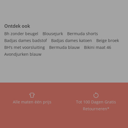
Ontdek ook
Bh zonder beugel
Blousejurk
Bermuda shorts
Badjas dames badstof
Badjas dames katoen
Beige broek
BH's met voorsluiting
Bermuda blauw
Bikini maat 46
Avondjurken blauw
Alle maten één prijs
Tot 100 Dagen Gratis
Retourneren*