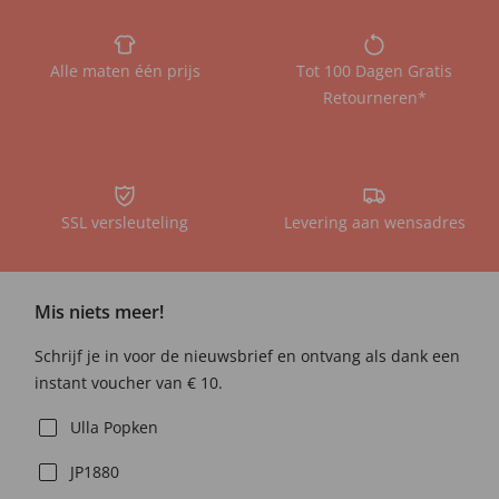
Alle maten één prijs
Tot 100 Dagen Gratis
Retourneren*
SSL versleuteling
Levering aan wensadres
Mis niets meer!
Schrijf je in voor de nieuwsbrief en ontvang als dank een
instant voucher van € 10.
Ulla Popken
JP1880