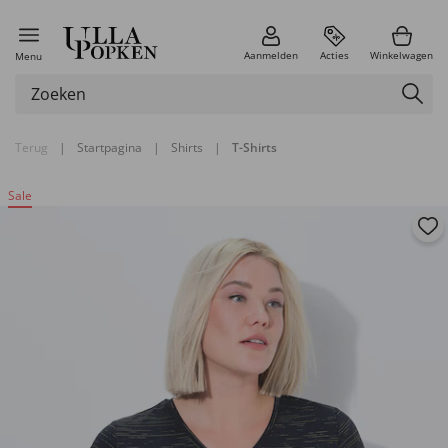
Aanmelden
Acties
Winkelwagen
Menu
Terug
|
Startpagina
|
Shirts
|
T-Shirts
Sale