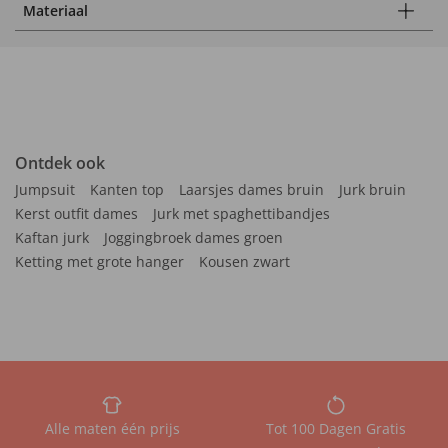
Materiaal
Ontdek ook
Jumpsuit
Kanten top
Laarsjes dames bruin
Jurk bruin
Kerst outfit dames
Jurk met spaghettibandjes
Kaftan jurk
Joggingbroek dames groen
Ketting met grote hanger
Kousen zwart
Alle maten één prijs
Tot 100 Dagen Gratis