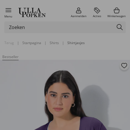
Aanmelden
Acties
Winkelwagen
Menu
Terug
|
Startpagina
|
Shirts
|
Shirtjasjes
Bestseller