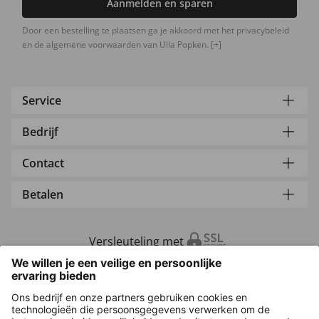
Aanmelden en sparen
Door een bestelling te plaatsen ga je akkoord met het privacybeleid
en de algemene voorwaarden van Ulla Popken.
[+]
Service
Bedrijf
Contact
Betalen
Versleuteling met
Overige webwinkels