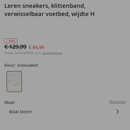
Leren sneakers, klittenband,
verwisselbaar voetbed, wijdte H
- 50%
€ 129,99
€ 64,99
Prijzen inclusief BTW, excl.
verzendkosten
Kleur:
sneeuwwit
Maattabel
Maat:
Maat kiezen