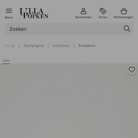
Aanmelden
Acties
Winkelwagen
Menu
Terug
|
Startpagina
|
Schoenen
|
Sneakers
Sale