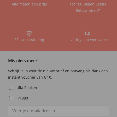
Alle maten één prijs
Tot 100 Dagen Gratis
Retourneren*
SSL versleuteling
Levering aan wensadres
Mis niets meer!
Schrijf je in voor de nieuwsbrief en ontvang als dank een
instant voucher van € 10.
Ulla Popken
JP1880