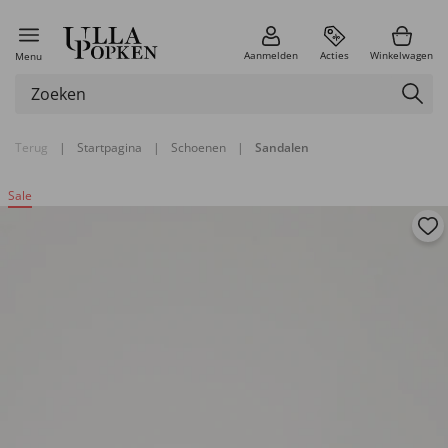
Aanmelden
Acties
Winkelwagen
Menu
Terug
|
Startpagina
|
Schoenen
|
Sandalen
Sale