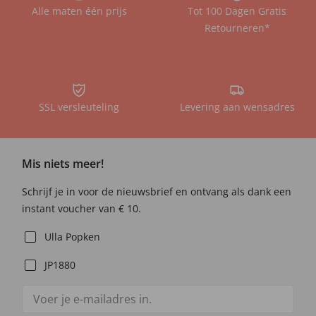
Alle maten één prijs
Tot 100 Dagen Gratis
Retourneren*
SSL versleuteling
Levering aan wensadres
Mis niets meer!
Schrijf je in voor de nieuwsbrief en ontvang als dank een
instant voucher van € 10.
Ulla Popken
JP1880