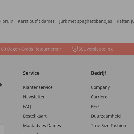
k bruin
Kerst outfit dames
Jurk met spaghettibandjes
Kaftan j
100 Dagen Gratis Retourneren*
SSL versleuteling
Service
Bedrijf
nk
Klantenservice
Company
Newsletter
Carrière
FAQ
Pers
Bestellkaart
Duurzaamheid
Maatadvies Dames
True Size Fashion