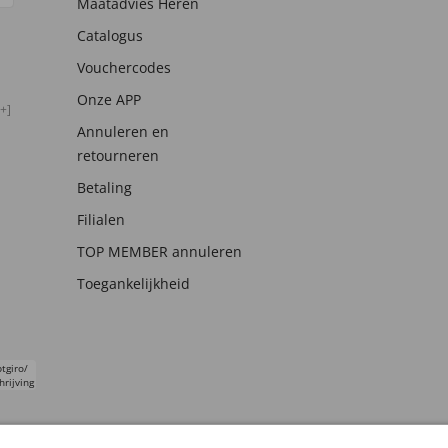
Maatadvies Heren
Catalogus
Vouchercodes
Onze APP
+]
Annuleren en
retourneren
Betaling
Filialen
TOP MEMBER annuleren
Toegankelijkheid
tgiro/
hrijving