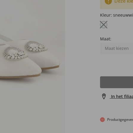
Deze kle
Kleur:
sneeuwwi
Maat:
Maat kiezen
In het fili
Productgegeve