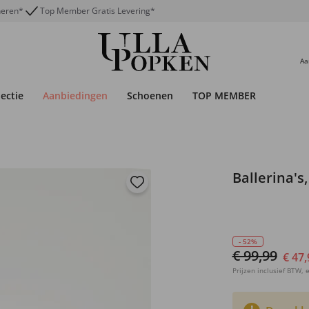
neren*
Top Member Gratis Levering*
Aa
lectie
Aanbiedingen
Schoenen
TOP MEMBER
Ballerina's
- 52%
€ 99,99
€ 47,
Prijzen inclusief BTW, e