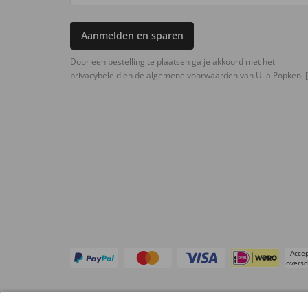
Aanmelden en sparen
Door een bestelling te plaatsen ga je akkoord met het
privacybeleid en de algemene voorwaarden van Ulla Popken.
[
Accep
oversc
Overige webwinkels