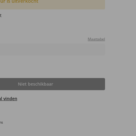
ur is uitverkocht
t
Maattabel
Niet beschikbaar
aal vinden
ns