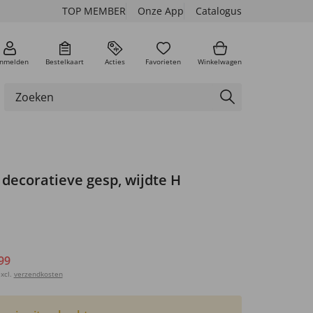
TOP MEMBER
Onze App
Catalogus
nmelden
Bestelkaart
Acties
Favorieten
Winkelwagen
, decoratieve gesp, wijdte H
99
xcl.
verzendkosten