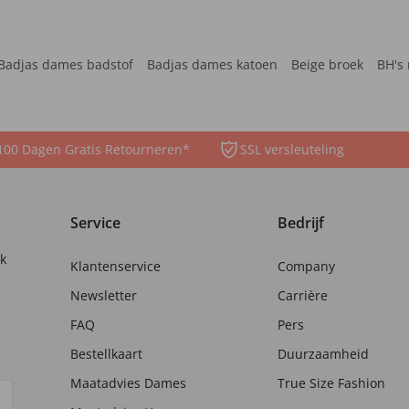
Badjas dames badstof
Badjas dames katoen
Beige broek
BH's 
100 Dagen Gratis Retourneren*
SSL versleuteling
Service
Bedrijf
nk
Klantenservice
Company
Newsletter
Carrière
FAQ
Pers
Bestellkaart
Duurzaamheid
Maatadvies Dames
True Size Fashion