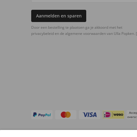
Aanmelden en sparen
Door een bestelling te plaatsen ga je akkoord met het
privacybeleid en de algemene voorwaarden van Ulla Popken.
[
Accep
oversc
Overige webwinkels