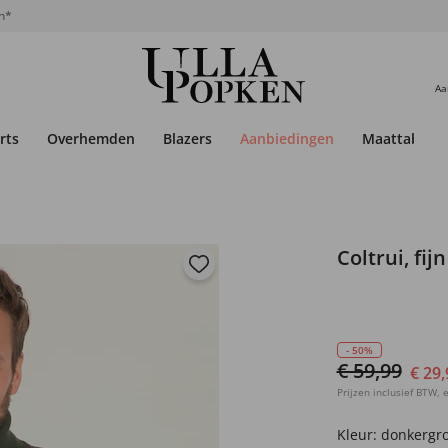
n*
Aa
rts
Overhemden
Blazers
Aanbiedingen
Maattabel
Coltrui, fij
- 50%
€ 59,99
€ 29,
Prijzen inclusief BTW, e
Kleur:
donkergr