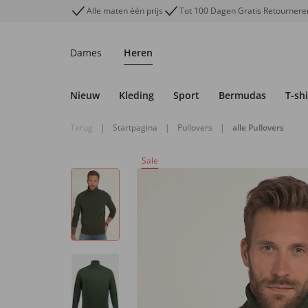
Alle maten één prijs
Tot 100 Dagen Gratis Retournere
Dames
Heren
Nieuw
Kleding
Sport
Bermudas
T-shi
Terug
|
Startpagina
|
Pullovers
|
alle Pullovers
Sale