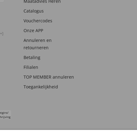
Maatadvies Heren
Catalogus
Vouchercodes
Onze APP
+]
Annuleren en
retourneren
Betaling
Filialen
TOP MEMBER annuleren
Toegankelijkheid
tgiro/
hrijving