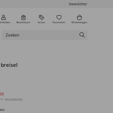
Newsletter
nmelden
Bestelkaart
Acties
Favorieten
Winkelwagen
n breisel
99
xcl.
verzendkosten
oen