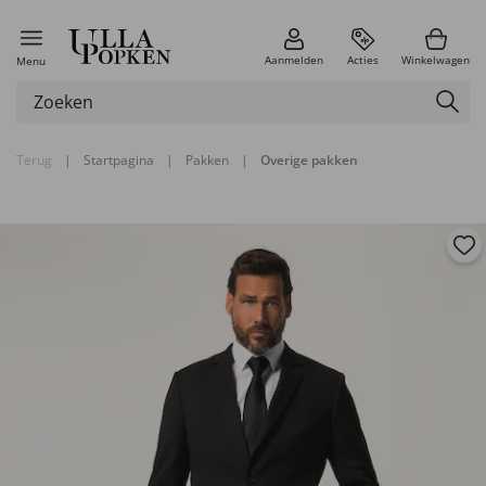
Aanmelden
Acties
Winkelwagen
Menu
Terug
|
Startpagina
|
Pakken
|
Overige pakken