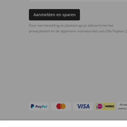
Aanmelden en sparen
Door een bestelling te plaatsen ga je akkoord met het
privacybeleid en de algemene voorwaarden van Ulla Popken.
[
Accep
oversc
Overige webwinkels