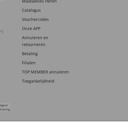
Maatadvies Heren
Catalogus
Vouchercodes
Onze APP
+]
Annuleren en
retourneren
Betaling
Filialen
TOP MEMBER annuleren
Toegankelijkheid
tgiro/
hrijving