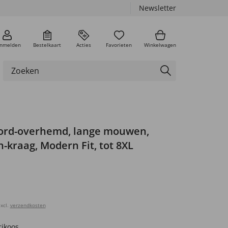
Newsletter
nmelden
Bestelkaart
Acties
Favorieten
Winkelwagen
ford-overhemd, lange mouwen,
kraag, Modern Fit, tot 8XL
xcl.
verzendkosten
ikoos