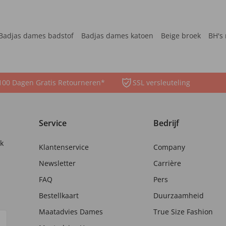
Badjas dames badstof
Badjas dames katoen
Beige broek
BH's 
100 Dagen Gratis Retourneren*
SSL versleuteling
Service
Bedrijf
nk
Klantenservice
Company
Newsletter
Carrière
FAQ
Pers
Bestellkaart
Duurzaamheid
Maatadvies Dames
True Size Fashion