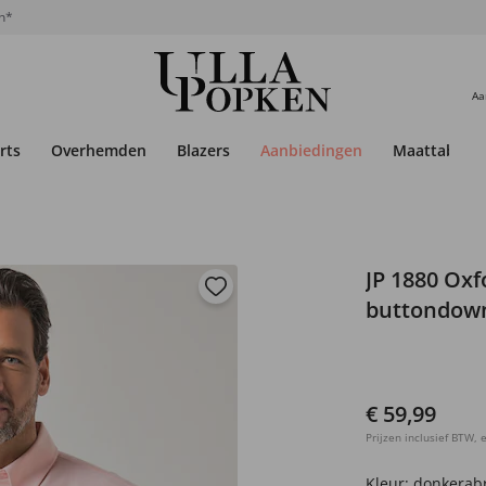
n*
Aa
rts
Overhemden
Blazers
Aanbiedingen
Maattabel
JP 1880 Ox
buttondown-
€ 59,99
Prijzen inclusief BTW, e
Kleur:
donkerabr