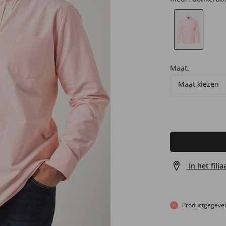
Maat:
Maat kiezen
In het fili
Productgegeve